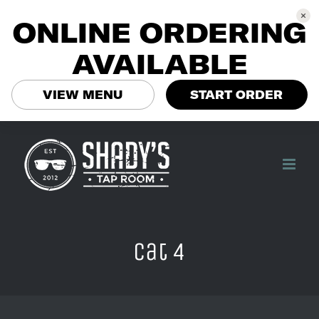
ONLINE ORDERING
AVAILABLE
VIEW MENU
START ORDER
Skip
to
content
Cat 4